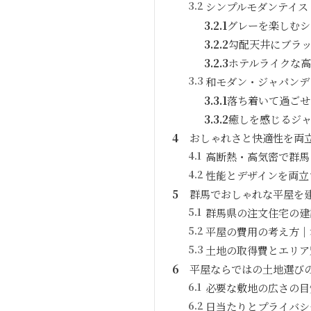
3.2
シンプルモダンテイス
3.2.1
グレーを楽しむシ
3.2.2
勾配天井にブラ
3.2.3
ホテルライクな
3.3
和モダン・ジャパンデ
3.3.1
落ち着いて過ごせ
3.3.2
癒しを感じるジャ
4
おしゃれさと快適性を両
4.1
高断熱・高気密で群馬
4.2
性能とデザインを両立
5
群馬でおしゃれな平屋を
5.1
群馬県の注文住宅の建
5.2
平屋の費用の考え方｜
5.3
土地の取得費とエリア
6
平屋ならではの土地選び
6.1
必要な敷地の広さの目
6.2
日当たりとプライバシ