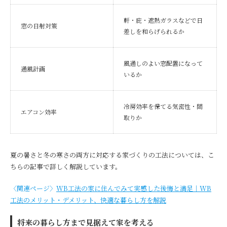
軒・庇・遮熱ガラスなどで日
窓の日射対策
差しを和らげられるか
風通しのよい窓配置になって
通風計画
いるか
冷房効率を保てる気密性・間
エアコン効率
取りか
夏の暑さと冬の寒さの両方に対応する家づくりの工法については、こ
ちらの記事で詳しく解説しています。
〈関連ページ〉
WB工法の家に住んでみて実感した後悔と満足｜WB
工法のメリット・デメリット、快適な暮らし方を解説
将来の暮らし方まで見据えて家を考える