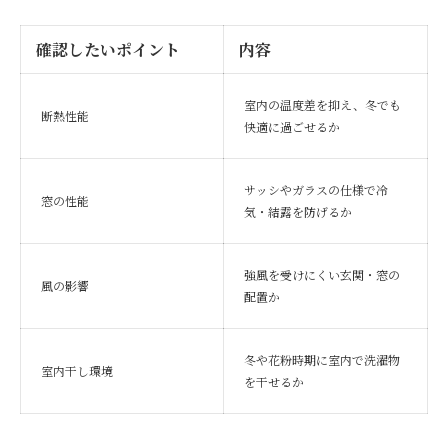
確認したいポイント
内容
室内の温度差を抑え、冬でも
断熱性能
快適に過ごせるか
サッシやガラスの仕様で冷
窓の性能
気・結露を防げるか
強風を受けにくい玄関・窓の
風の影響
配置か
冬や花粉時期に室内で洗濯物
室内干し環境
を干せるか