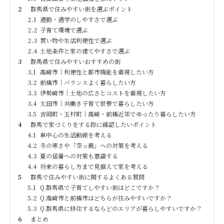
2
群馬県で住みやすい街を選ぶポイント
2.1
通勤・通学のしやすさで選ぶ
2.2
子育て環境で選ぶ
2.3
買い物や生活利便性で選ぶ
2.4
土地条件と家の建てやすさで選ぶ
3
群馬県で住みやすいおすすめの街
3.1
高崎市｜利便性と都市機能を重視したい方
3.2
前橋市｜バランスよく暮らしたい方
3.3
伊勢崎市｜土地の広さとコストを重視したい方
3.4
太田市｜共働き子育て世帯で暮らしたい方
3.5
吉岡町・玉村町｜高崎・前橋近郊でゆったり暮らしたい方
4
群馬で家づくりをする際に確認したいポイント
4.1
車中心の生活動線を考える
4.2
冬の寒さや「空っ風」への対策を考える
4.3
夏の猛暑への対策も意識する
4.4
将来の暮らし方まで見据えて家を考える
5
群馬で住みやすい街に関するよくある質問
5.1
Q.群馬県で子育てしやすい街はどこですか？
5.2
Q.高崎市と前橋市はどちらが住みやすいですか？
5.3
Q.群馬県に移住するならどのエリアが暮らしやすいですか？
6
まとめ