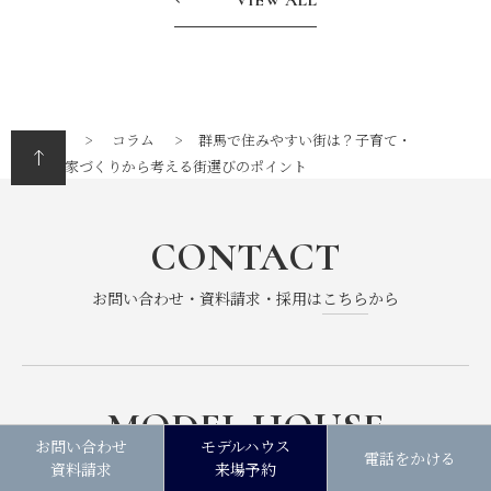
VIEW ALL
トップ
コラム
群馬で住みやすい街は？子育て・
通勤・家づくりから考える街選びのポイント
CONTACT
お問い合わせ・資料請求・採用は
こちら
から
MODEL HOUSE
お問い合わせ
モデルハウス
電話をかける
モデルハウス一覧は
こちら
資料請求
来場予約