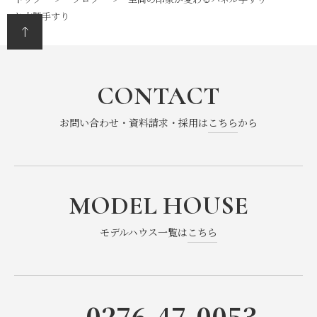
2025年7月
(1)
と木製手すり
2025年6月
(2)
2025年4月
(1)
CONTACT
2025年3月
(2)
お問い合わせ・資料請求・採用は
こちら
から
2025年2月
(1)
2024年12月
(1)
MODEL HOUSE
2024年11月
(1)
モデルハウス一覧は
こちら
2024年7月
(1)
2024年6月
(1)
0276-47-0053