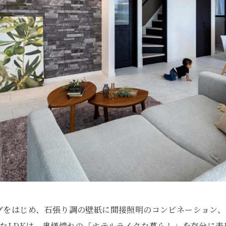
グをはじめ、石張り調の壁紙に間接照明のコンビネーション、
ュなLDKは、奥様憧れの「ホテルライクな暮らし」を存分に