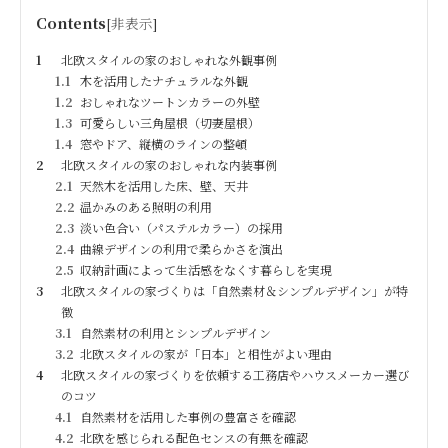
Contents
[
非表示
]
1
北欧スタイルの家のおしゃれな外観事例
1.1
木を活用したナチュラルな外観
1.2
おしゃれなツートンカラーの外壁
1.3
可愛らしい三角屋根（切妻屋根）
1.4
窓やドア、縦横のラインの整頓
2
北欧スタイルの家のおしゃれな内装事例
2.1
天然木を活用した床、壁、天井
2.2
温かみのある照明の利用
2.3
淡い色合い（パステルカラー）の採用
2.4
曲線デザインの利用で柔らかさを演出
2.5
収納計画によって生活感をなくす暮らしを実現
3
北欧スタイルの家づくりは「自然素材＆シンプルデザイン」が特
徴
3.1
自然素材の利用とシンプルデザイン
3.2
北欧スタイルの家が「日本」と相性がよい理由
4
北欧スタイルの家づくりを依頼する工務店やハウスメーカー選び
のコツ
4.1
自然素材を活用した事例の豊富さを確認
4.2
北欧を感じられる配色センスの有無を確認