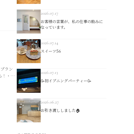
開店してい
びりとし
2026.07.17
お客様の言葉が、私の仕事の励みに
なっています。
2026.07.14
スイーツ56
るプラン
2026.07.13
ら！・車
🥳初イブニングパーティー🥳
ングに３
ランを見
2026.06.27
お引き渡ししました🏠