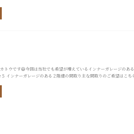
喫茶と呼ばれる喫茶店に行くことが増えてきました。新しいｶﾌｪが続々と
たくさんありますが、古くから変わらない姿を維持している喫茶店でのん
ごすが最...
り
カトウです😃今回は当社でも希望が増えているインナーガレージのあ
se５ インナーガレージのある２階建の間取り主な間取りのご希望はこち
レージ＋外収納・インナーガレージから玄関に濡れずに入りたい・リビ
・ランドリールーム＋ファミクロ→動きやすい家事動線ではさっそくプ
階２階まず目に入るの...