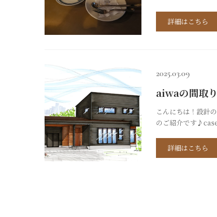
気を味わえるﾚﾄﾛ
て行きたいｶﾌｪも
詳細はこちら
た時間をｽｲｰﾂ共に過
2025.03.09
aiwaの間取
こんにちは！設計の
のご紹介です♪ca
１台分のインナーガ
帖のタタミコーナー
詳細はこちら
ていきましょう♪１