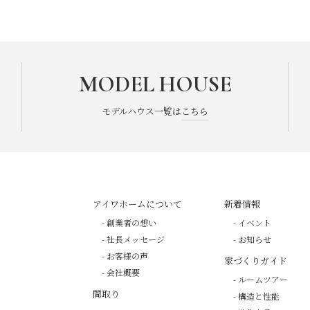
MODEL HOUSE
モデルハウス一覧は
こちら
アイワホームについて
新着情報
- 創業者の想い
- イベント
- 社長メッセージ
- お知らせ
- お客様の声
家づくりガイド
- 会社概要
- ルームツアー
間取り
- 構造と性能