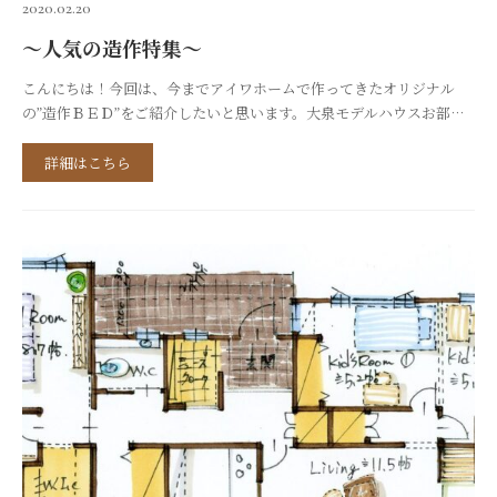
2020.02.20
～人気の造作特集～
こんにちは！今回は、今までアイワホームで作ってきたオリジナル
の”造作ＢＥＤ”をご紹介したいと思います。大泉モデルハウスお部屋
の広さに合わせて、隙間なくぴったり作れます。お掃除も楽になりま
すね。こちらの寝室は勾配天井にすることで、広々とした空間
詳細はこちら
に・・・天井高や、クロスの貼分け方で、雰囲気が変わりますね。間
接照明で足元を照らすことも・・・！通常は床を１段上げて作ります
が、そのスペースを利用した収納付き...