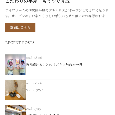
こだわりの平屋 もうすぐ完成
アイワホームの伊勢崎平屋モデルハウスがオープンして１年になりま
す。オープンからお家づくりをお手伝いさせて頂いたお客様のお家
が、もうすぐ完成になります。少し紹介させて頂きますね。キッチン
から見たリビングになります。ダウンフロアになっていて、右側の壁
詳細はこちら
は丸くなってますね。なにがあるのでしょうか( *´艸｀)天井も一段高
い、折り上げ天井になっています。この後、何回も塗装を重ね仕上げ
RECENT POSTS
ていきます。南側に大きな...
2026.08.06
描き続けることのすごさに触れた一日
2026.08.06
スイーツ57
2026.07.25