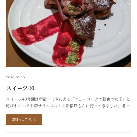
2020.02.26
スイーツ40
スイーツ40今回は新宿ルミネにある「ニューヨークの朝食の女王」と
呼ばれているお店サラベスルミネ新宿店さんに行ってきました。場所
は新宿駅JR南口改札と、小田急線南口改札の間の階段を昇ればすぐの
ところにあり非常にアクセスしやすい為新宿に用事があった際にはよ
詳細はこちら
く利用させて頂いています。席数も多く（ﾎｰﾑﾍﾟｰｼﾞ上ですと64席）
席間隔もゆったりしているので（この間隔に関しては個人的感覚で