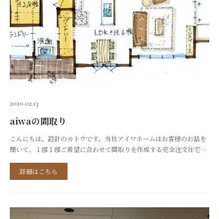
2020.02.13
aiwaの間取り
こんにちは。設計のカトウです。当社アイワホームはお客様のお話を
聞いて、１邸１邸ご希望に合わせて間取りを作成する完全注文住宅で
す。＜aiwaの間取り＞では、これまでに作ってきた沢山の間取りを少
しでもご紹介出来れば・・・と思っております！😃case１家事ラクな
詳細はこちら
平屋の間取り北道路の敷地に計画する平屋の間取りです。ご要望の大
きなポイントは以下のようなものでした。・玄関はシューズクローク
付きで通り抜け出来る...